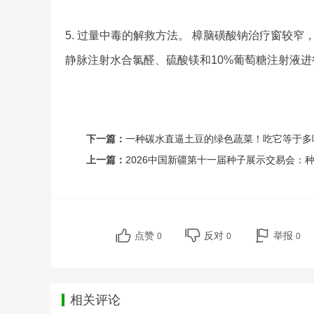
5. 过量中毒的解救方法。 樟脑磺酸钠治疗窗较
静脉注射水合氯醛、硫酸镁和10%葡萄糖注射液进
下一篇：
一种碳水直逼土豆的绿色蔬菜！吃它等于多
上一篇：
2026中国新疆第十一届种子展示交易会：
点赞
反对
举报
0
0
0
相关评论