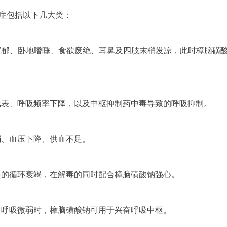
症包括以下几大类：
精神沉郁、卧地嗜睡、食欲废绝、耳鼻及四肢末梢发凉，此时樟脑磺
吸浅表、呼吸频率下降，以及中枢抑制药中毒导致的呼吸抑制。
衰弱、血压下降、供血不足。
引起的循环衰竭，在解毒的同时配合樟脑磺酸钠强心。
迷、呼吸微弱时，樟脑磺酸钠可用于兴奋呼吸中枢。