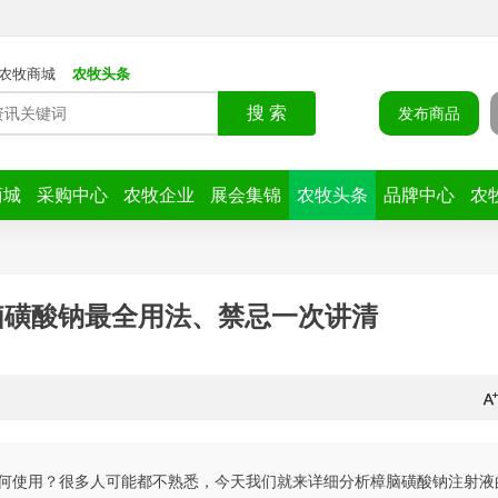
农牧商城
农牧头条
搜 索
发布商品
商城
采购中心
农牧企业
展会集锦
农牧头条
品牌中心
农
脑磺酸钠最全用法、禁忌一次讲清
何使用？很多人可能都不熟悉，今天我们就来详细分析樟脑磺酸钠注射液