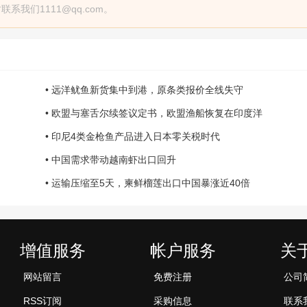
我们1111@qq.com。
• 远洋鱿鱼新货集中到港，原条类报价全线失守
• 欧盟与塞舌尔续签议定书，欧盟渔船恢复在印度洋
• 印尼4类金枪鱼产品进入日本零关税时代
• 中国需求带动越南虾出口回升
• 运输压缩至5天，柬鲜榴莲出口中国暴涨近40倍
增值服务
帐户服务
关
网站留言
免费注册
公司
RSS订阅
采购信息
联系