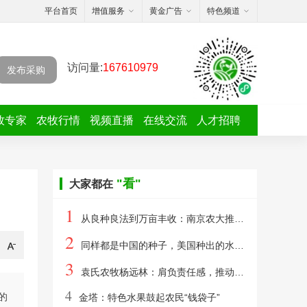
平台首页
增值服务
黄金广告
特色频道
访问量:
167610979
发布采购
牧专家
农牧行情
视频直播
在线交流
人才招聘
"看"
大家都在
1
从良种良法到万亩丰收：南京农大推动黄淮海大豆大面积提升单产
2
同样都是中国的种子，美国种出的水稻，为何亩产要比中国高？
3
袁氏农牧杨远林：肩负责任感，推动婴幼儿食品全链路创新
4
的
金塔：特色水果鼓起农民“钱袋子”