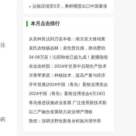
良步骤来了
运输压缩至5天，柬鲜榴莲出口中国暴涨
近40倍
本月点击排行
从良种良法到万亩丰收：南京农大推动黄
开注
淮海大豆大面积提升单产
袁氏农牧杨远林：肩负责任感，推动婴幼
儿食品全链路创新
34.08万亩！沁阳秋收已超九成！麦播陆续
展开……
农业农村部：2024年甘蔗中后期生产技术
指导意见
月香苹果苗：种植技术，提高产量与经济
效益
开年首展|2024中国（青岛）畜牧业博览会
将于4月18日在青岛盛大开幕
2024中国（青岛）畜牧业博览会4月18日
在青岛盛大开幕
青岛推进设施农业发展 广泛使用新技术新
模式新装备
以三产融合发展助力农业增产增收
响药
敦煌：深耕沃野绘新卷乡村振兴谱华章