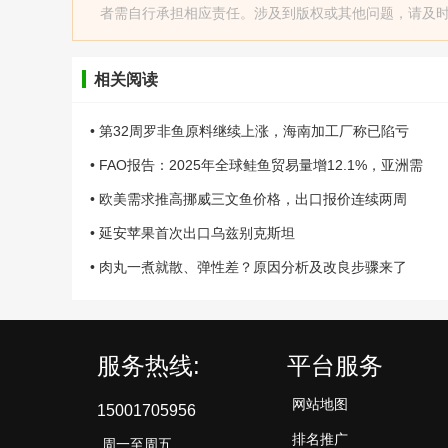
者需自行承担相应责任。涉及到版权或其他问题，请及时联系
相关阅读
• 第32周罗非鱼原料继续上涨，海南加工厂称已陷亏
• FAO报告：2025年全球鲑鱼贸易量增12.1%，亚洲需
• 欧美需求推高挪威三文鱼价格，出口报价连续两周
• 延安苹果首次出口乌兹别克斯坦
• 肉丸一煮就散、弹性差？原因分析及改良步骤来了
服务热线:
平台服务
网站地图
15001705956
排名推广
周一至周五