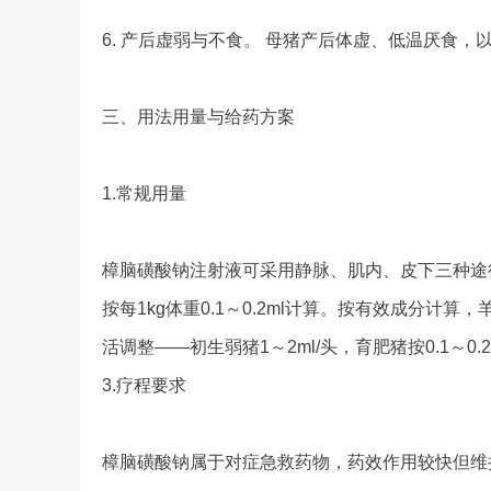
6. 产后虚弱与不食。 母猪产后体虚、低温厌食
三、用法用量与给药方案
1.常规用量
樟脑磺酸钠注射液可采用静脉、肌内、皮下三种途径
按每1kg体重0.1～0.2ml计算。按有效成分计
活调整——初生弱猪1～2ml/头，育肥猪按0.1～0.2m
3.疗程要求
樟脑磺酸钠属于对症急救药物，药效作用较快但维