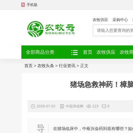
手机版
农牧供应
采购中心
全部商品分类
首页
农牧供应
农牧
首页
>
农牧头条
>
行业资讯
>
正文
猪场急救神药！樟
2026-07-02
中国养殖网
223
0
导
在猪场临床中，中枢兴奋药到底有哪些？如