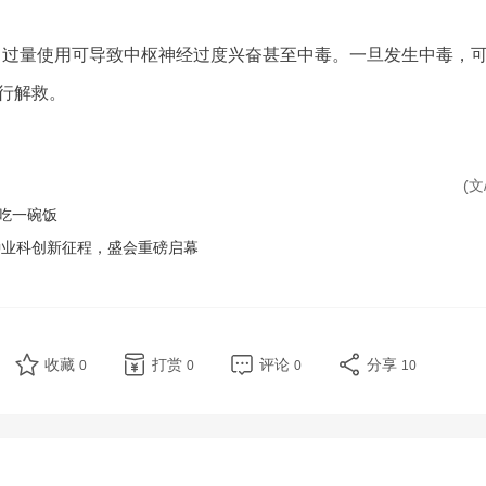
窄，过量使用可导致中枢神经过度兴奋甚至中毒。一旦发生中毒，
行解救。
(文
吃一碗饭
种业科创新征程，盛会重磅启幕
收藏
打赏
评论
分享
0
0
0
10