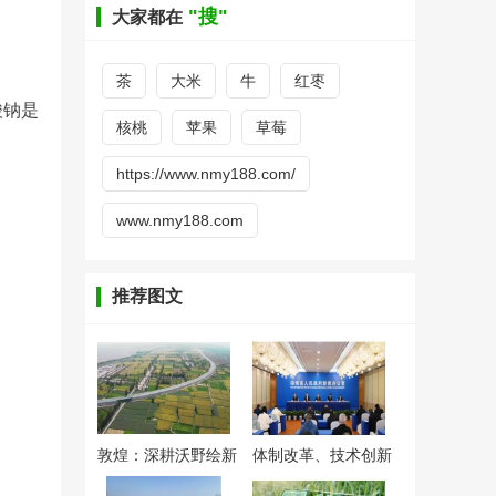
"搜"
大家都在
茶
大米
牛
红枣
酸钠是
核桃
苹果
草莓
https://www.nmy188.com/
www.nmy188.com
推荐图文
敦煌：深耕沃野绘新
体制改革、技术创新
卷
双