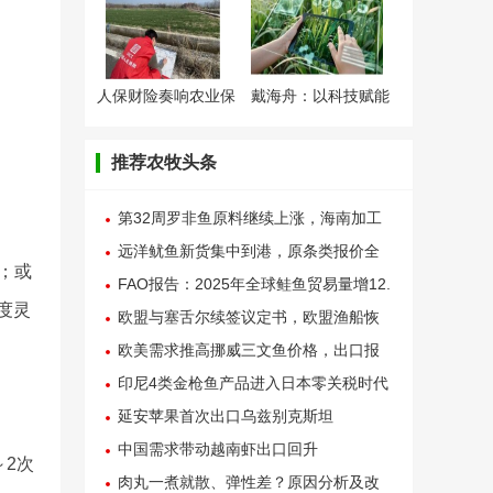
人保财险奏响农业保
戴海舟：以科技赋能
险
生
推荐农牧头条
第32周罗非鱼原料继续上涨，海南加工
厂称已陷亏损
远洋鱿鱼新货集中到港，原条类报价全
；或
线失守
FAO报告：2025年全球鲑鱼贸易量增12.
程度灵
1%，亚洲需求成关键驱动力
欧盟与塞舌尔续签议定书，欧盟渔船恢
复在印度洋捕捞作业
欧美需求推高挪威三文鱼价格，出口报
价连续两周上涨
印尼4类金枪鱼产品进入日本零关税时代
延安苹果首次出口乌兹别克斯坦
中国需求带动越南虾出口回升
2次
肉丸一煮就散、弹性差？原因分析及改