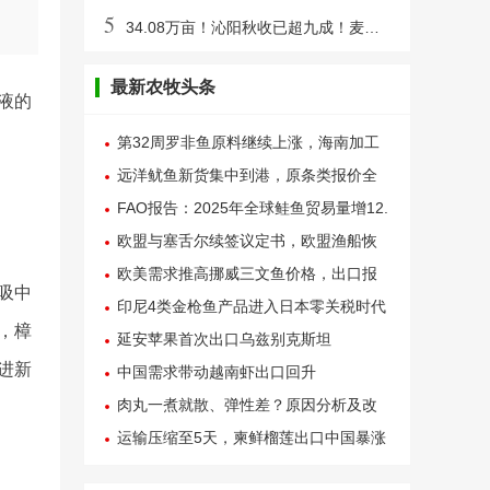
5
34.08万亩！沁阳秋收已超九成！麦播陆续展开……
最新农牧头条
液的
第32周罗非鱼原料继续上涨，海南加工
厂称已陷亏损
远洋鱿鱼新货集中到港，原条类报价全
线失守
FAO报告：2025年全球鲑鱼贸易量增12.
1%，亚洲需求成关键驱动力
欧盟与塞舌尔续签议定书，欧盟渔船恢
复在印度洋捕捞作业
欧美需求推高挪威三文鱼价格，出口报
吸中
价连续两周上涨
印尼4类金枪鱼产品进入日本零关税时代
，樟
延安苹果首次出口乌兹别克斯坦
进新
中国需求带动越南虾出口回升
肉丸一煮就散、弹性差？原因分析及改
良步骤来了
运输压缩至5天，柬鲜榴莲出口中国暴涨
近40倍