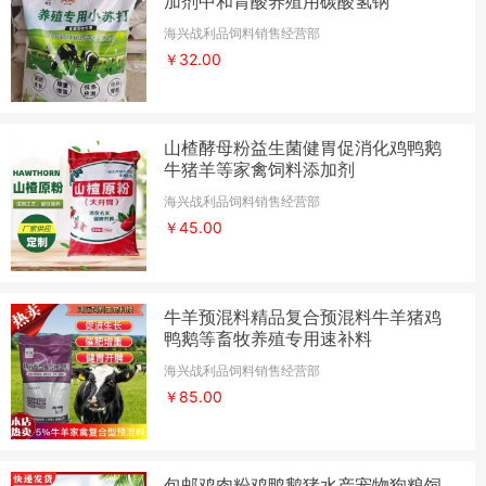
加剂中和胃酸养殖用碳酸氢钠
海兴战利品饲料销售经营部
￥32.00
山楂酵母粉益生菌健胃促消化鸡鸭鹅
牛猪羊等家禽饲料添加剂
海兴战利品饲料销售经营部
￥45.00
牛羊预混料精品复合预混料牛羊猪鸡
鸭鹅等畜牧养殖专用速补料
海兴战利品饲料销售经营部
￥85.00
包邮鸡肉粉鸡鸭鹅猪水产宠物狗粮饲