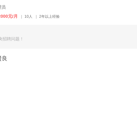
理员
2000元/月
|
10人
|
2年以上经验
决招聘问题！
贤良