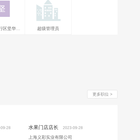
诺商贸有限
上海泓航物流有限
上海宋元实业有限
公司
公司
公司
收银员
虹桥招送水果
静安连锁店水
上海市闵行区坚华水果店
超级管理员
闵行区坚华
超级管理员
果店
员
水果店营业员
营业员
更多职位 >
水果门店店长
-09-28
2023-09-28
上海义彩实业有限公司