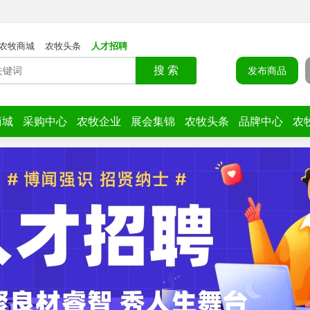
农牧商城
农牧头条
人才招聘
搜 索
发布商品
商城
采购中心
农牧企业
展会集锦
农牧头条
品牌中心
农