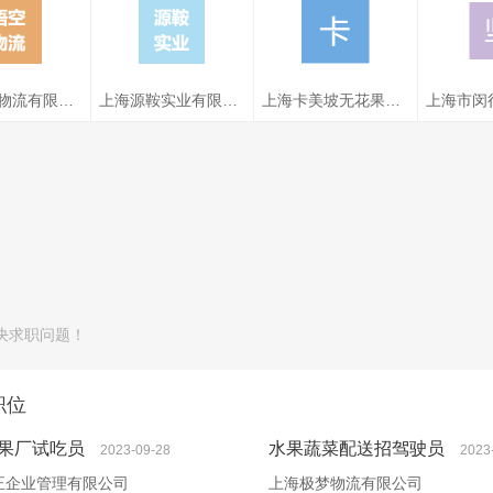
正企业管理
上海极梦物流有限
上海义彩实业有限
上海萱
限公司
公司
公司
果厂试
水果蔬菜配送
水果门店店长
水果店
昆山悟空物流有限公司
上海源鞍实业有限公司
上海卡美坡无花果种植专业合作社
空物流有限
上海源鞍实业有限
上海卡美坡无花果
上海市
公司
公司
种植专业合作社
水
果配送
鲜花水果聘配
工厂直招水果
水果店
日结同城鲜花
水果店
决求职问题！
职位
果厂试吃员
水果蔬菜配送招驾驶员
2023-09-28
2023
正企业管理有限公司
上海极梦物流有限公司