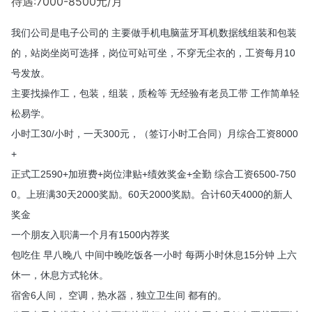
待遇:7000-8500元/月
我们公司是电子公司的 主要做手机电脑蓝牙耳机数据线组装和包装
的，站岗坐岗可选择，岗位可站可坐，不穿无尘衣的，工资每月10
号发放。
主要找操作工，包装，组装，质检等 无经验有老员工带 工作简单轻
松易学。
小时工30/小时，一天300元，（签订小时工合同）月综合工资8000
+
正式工2590+加班费+岗位津贴+绩效奖金+全勤 综合工资6500-750
0。上班满30天2000奖励。60天2000奖励。合计60天4000的新人
奖金
一个朋友入职满一个月有1500内荐奖
包吃住 早八晚八 中间中晚吃饭各一小时 每两小时休息15分钟 上六
休一，休息方式轮休。
宿舍6人间， 空调，热水器，独立卫生间 都有的。