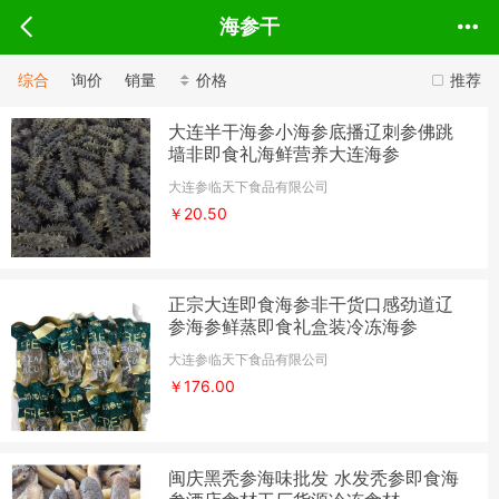
海参干
综合
询价
销量
价格
推荐
大连半干海参小海参底播辽刺参佛跳
墙非即食礼海鲜营养大连海参
大连参临天下食品有限公司
￥20.50
正宗大连即食海参非干货口感劲道辽
参海参鲜蒸即食礼盒装冷冻海参
大连参临天下食品有限公司
￥176.00
闽庆黑秃参海味批发 水发秃参即食海