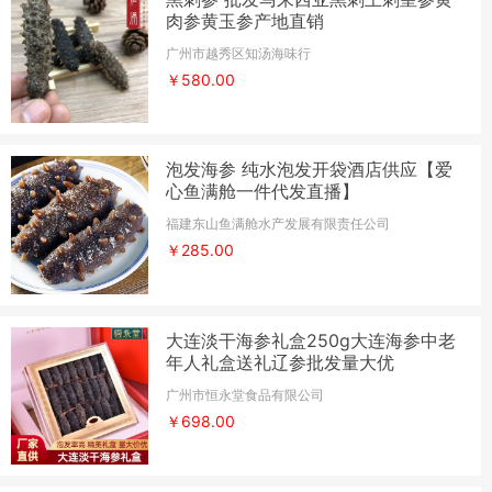
肉参黄玉参产地直销
广州市越秀区知汤海味行
￥580.00
泡发海参 纯水泡发开袋酒店供应【爱
心鱼满舱一件代发直播】
福建东山鱼满舱水产发展有限责任公司
￥285.00
大连淡干海参礼盒250g大连海参中老
年人礼盒送礼辽参批发量大优
广州市恒永堂食品有限公司
￥698.00