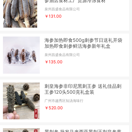
参酒店食材工厂货源冷冻食材
泉州昌盛食品有限公司
￥131.00
海参加热即食500g刺参节日送礼开袋
加热即食刺参鲜活海参新年礼盒
泉州昌盛食品有限公司
￥135.00
刺皇海参非印尼黑刺王参 送礼佳品刺
王参120头500克礼盒装
广州市越秀区知汤海味行
￥520.00
黑刺参 批发马来西亚黑刺王刺皇参黄