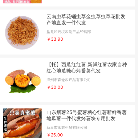
云南虫草花蛹虫草金虫草虫草花批发
产地直发一件代发
盘龙区云境农副产品经营部
￥33.90
【托】西瓜红红薯 新鲜红薯农家自种
红心地瓜糖心烤番薯代发
漳州市森仓农产品有限公司
￥30.00
山东烟薯25号蜜薯糖心红薯新鲜番薯
地瓜薯一件代发烤薯块专用批发
新泰市永辉生鲜有限公司
￥25.00