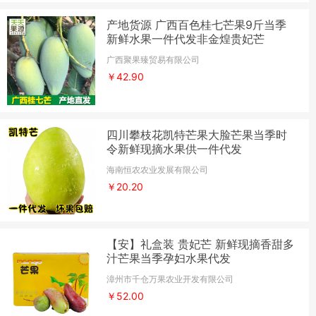
产地货源 广西百色桂七芒果9斤当季
新鲜水果一件代发非金煌贵妃芒
广西聚果臻贸易有限公司
￥42.90
四川攀枝花凯特芒果大脸芒果当季时
令新鲜现摘水果供一件代发
海南恒农农业发展有限公司
￥20.20
【安】礼盒装 贵妃芒 新鲜现摘香甜多
汁芒果当季孕妇水果代发
漳州市千仓万果农业开发有限公司
￥52.00