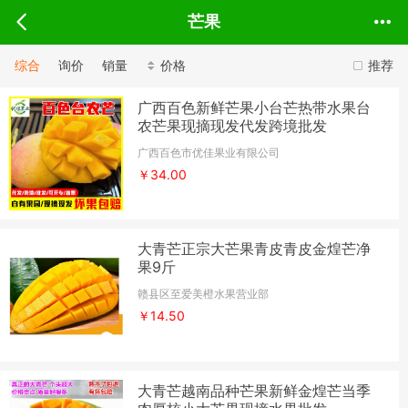
芒果
综合
询价
销量
价格
推荐
广西百色新鲜芒果小台芒热带水果台
农芒果现摘现发代发跨境批发
广西百色市优佳果业有限公司
￥34.00
大青芒正宗大芒果青皮青皮金煌芒净
果9斤
赣县区至爱美橙水果营业部
￥14.50
大青芒越南品种芒果新鲜金煌芒当季