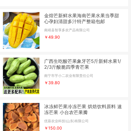
金煌芒新鲜水果海南芒果水果当季甜
心孕妇清甜多汁特产整箱包邮
南靖县智享多农产品有限公司
￥49.90
广西生吃酸芒果象牙芒5斤新鲜水果1/
2/3斤酸脆四季青芒果
南宁市芋小二农业有限责任公司
￥39.80
冰冻鲜芒果冷冻芒果 烘焙饮料原料 速
冻芒果 小台农芒果瓣
优葵农业科技(山东)有限公司
￥150.00