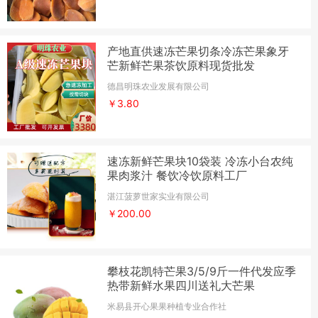
产地直供速冻芒果切条冷冻芒果象牙
芒新鲜芒果茶饮原料现货批发
德昌明珠农业发展有限公司
￥3.80
速冻新鲜芒果块10袋装 冷冻小台农纯
果肉浆汁 餐饮冷饮原料工厂
湛江菠萝世家实业有限公司
￥200.00
攀枝花凯特芒果3/5/9斤一件代发应季
热带新鲜水果四川送礼大芒果
米易县开心果果种植专业合作社