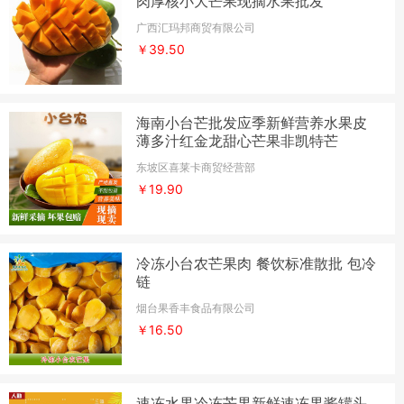
肉厚核小大芒果现摘水果批发
广西汇玛邦商贸有限公司
￥39.50
海南小台芒批发应季新鲜营养水果皮
薄多汁红金龙甜心芒果非凯特芒
东坡区喜莱卡商贸经营部
￥19.90
冷冻小台农芒果肉 餐饮标准散批 包冷
链
烟台果香丰食品有限公司
￥16.50
速冻水果冷冻芒果新鲜速冻果酱罐头