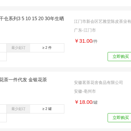
列3 5 10 15 20 30年生晒
江门市新会区艺雅堂陈皮茶业
广东-江门市
￥31.00
/件
最少起订
≥ 2 件
立即购买
花茶一件代发 金银花茶
安徽茗茶花舍食品有限公司
安徽-亳州市
￥18.00
/罐
最少起订
≥ 2 罐
立即购买