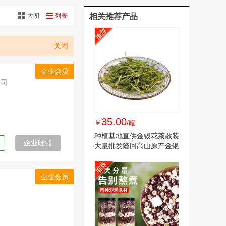
大图
列表
相关推荐产品
关闭
企业会员
公司
35.00
￥
/罐
种植基地直供金银花茶散装
企业旺铺
大量批发隆回高山原产金银
花茶干现货
企业会员
司