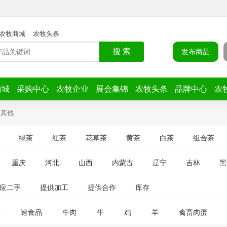
农牧商城
农牧头条
搜 索
发布商品
商城
采购中心
农牧企业
展会集锦
农牧头条
品牌中心
农
其他
绿茶
红茶
花草茶
黄茶
白茶
组合茶
重庆
河北
山西
内蒙古
辽宁
吉林
黑
应二手
提供加工
提供合作
库存
糖
速食品
牛肉
牛
鸡
羊
禽畜肉蛋