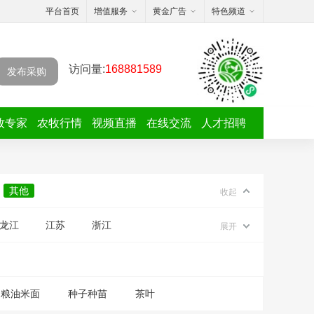
平台首页
增值服务
黄金广告
特色频道
访问量:
168881589
发布采购
牧专家
农牧行情
视频直播
在线交流
人才招聘
其他
收起
龙江
江苏
浙江
展开
粮油米面
种子种苗
茶叶