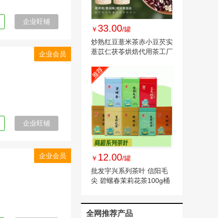
企业旺铺
33.00
￥
/罐
炒熟红豆薏米茶赤小豆芡实
薏苡仁茯苓烘焙代用茶工厂
企业会员
批发一件代发
企业旺铺
企业会员
12.00
￥
/罐
批发宇兴系列茶叶 信阳毛
尖 碧螺春茉莉花茶100g桶
装商超现货供应
全网推荐产品