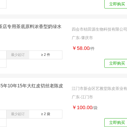
立即购买
茶店专用茶底原料浓香型奶绿水
四会市桔田源生物科技有限公
广东-肇庆市
￥58.00
/件
最少起订
≥ 2 件
立即购买
5年10年15年大红皮切丝老陈皮
江门市新会区艺雅堂陈皮茶业
广东-江门市
￥100.00
/袋
最少起订
≥ 2 袋
立即购买