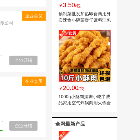
3.50
￥
/包
预制菜批发加热即食商用外
企业会员
卖速食小碗菜煲仔饭料理包
有限公司
快手菜冷冻
企业旺铺
企业会员
20.00
￥
/袋
1000g小酥肉摆摊小吃半成
品家用空气炸锅商用火锅食
材油炸整箱
全网最新产品
企业旺铺