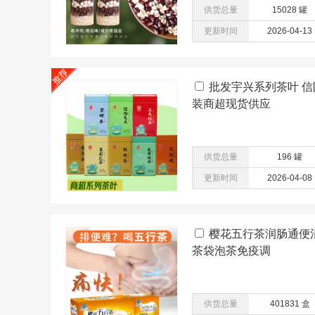
供货总量
15028 罐
更新时间
2026-04-13
批发宇兴系列茶叶 信
装商超现货供应
供货总量
196 罐
更新时间
2026-04-08
樱花五行茶润肠通便
茶袋泡茶免疫调
供货总量
401831 盒