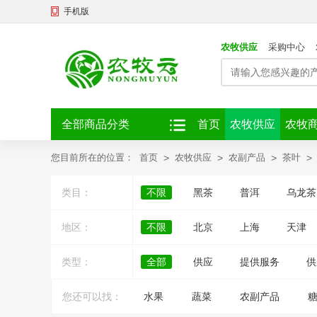
手机版
农牧供应
采购中心
全部商品分类
首页
农牧供应
农牧
您目前所在的位置：
首页
>
农牧供应
>
农副产品
>
茶叶
>
类目：
不限
黑茶
普洱
乌龙茶
地区：
不限
北京
上海
天津
类型：
全部
供应
提供服务
供
您还可以找：
水果
蔬菜
农副产品