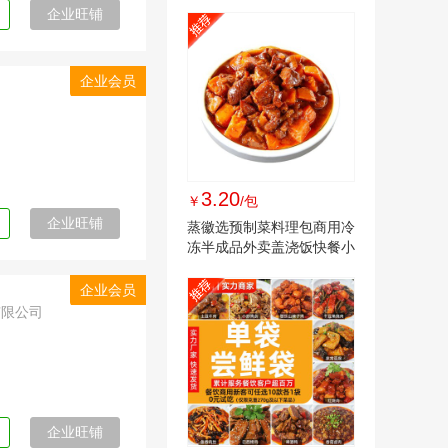
企业旺铺
企业会员
司
3.20
￥
/包
企业旺铺
蒸徽选预制菜料理包商用冷
冻半成品外卖盖浇饭快餐小
碗菜家常菜
企业会员
有限公司
企业旺铺