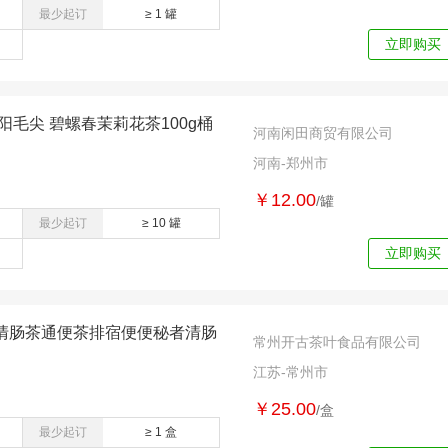
最少起订
≥ 1 罐
立即购买
阳毛尖 碧螺春茉莉花茶100g桶
河南闲田商贸有限公司
河南-郑州市
￥12.00
/罐
最少起订
≥ 10 罐
立即购买
清肠茶通便茶排宿便便秘者清肠
常州开古茶叶食品有限公司
江苏-常州市
￥25.00
/盒
最少起订
≥ 1 盒