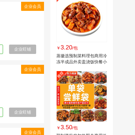
企业会员
3.20
￥
/包
企业旺铺
蒸徽选预制菜料理包商用冷
冻半成品外卖盖浇饭快餐小
碗菜家常菜
企业会员
企业旺铺
3.50
￥
/包
企业会员