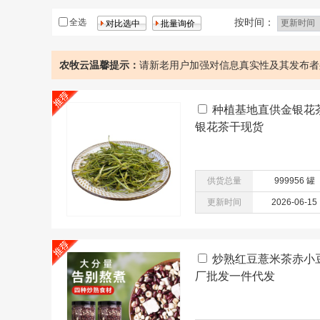
大米
鲜肉
按时间：
全选
农牧云温馨提示：
请新老用户加强对信息真实性及其发布者
种植基地直供金银花
银花茶干现货
供货总量
999956 罐
更新时间
2026-06-15
炒熟红豆薏米茶赤小
厂批发一件代发