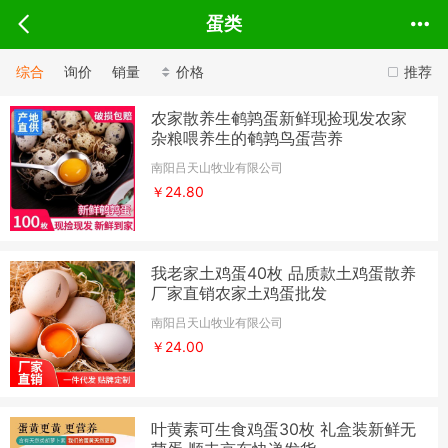
蛋类
综合
询价
销量
价格
推荐
农家散养生鹌鹑蛋新鲜现捡现发农家
杂粮喂养生的鹌鹑鸟蛋营养
南阳吕天山牧业有限公司
￥24.80
我老家土鸡蛋40枚 品质款土鸡蛋散养
厂家直销农家土鸡蛋批发
南阳吕天山牧业有限公司
￥24.00
叶黄素可生食鸡蛋30枚 礼盒装新鲜无