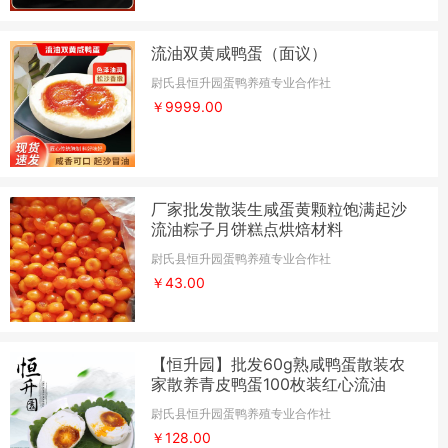
流油双黄咸鸭蛋（面议）
尉氏县恒升园蛋鸭养殖专业合作社
￥9999.00
厂家批发散装生咸蛋黄颗粒饱满起沙
流油粽子月饼糕点烘焙材料
尉氏县恒升园蛋鸭养殖专业合作社
￥43.00
【恒升园】批发60g熟咸鸭蛋散装农
家散养青皮鸭蛋100枚装红心流油
尉氏县恒升园蛋鸭养殖专业合作社
￥128.00