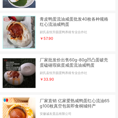
青皮鸭蛋流油咸蛋批发40枚各种规格
红心流油咸鸭蛋
尉氏县恒升园蛋鸭养殖专业合作社
￥57.90
厂家批发价出售60g-80g凹凸蛋破壳
蛋磕碰瑕疵蛋咸蛋流油咸鸭蛋
尉氏县恒升园蛋鸭养殖专业合作社
￥33.90
厂家直销 亿家爱熟咸鸭蛋红心流油65
g100枚真空包装即食桐城特产
安徽诚友蛋品有限公司