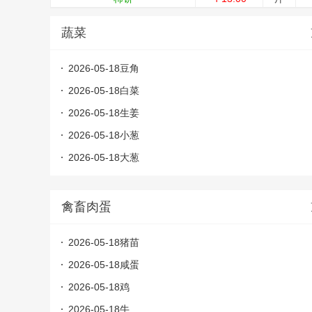
瓜子
￥18.00
斤
梨树苗
￥1.00
株
蔬菜
西瓜苗
￥0.20
株
大米
￥3.00
斤
2026-05-18豆角
小米
￥2.00
斤
2026-05-18白菜
鸡蛋
￥5.00
斤
鸭蛋
￥3.00
斤
2026-05-18生姜
葡萄
￥5.00
斤
2026-05-18小葱
草莓
￥6.00
斤
萝卜
￥0.10
斤
2026-05-18大葱
韭黄
￥4.00
斤
禽畜肉蛋
2026-05-18猪苗
2026-05-18咸蛋
2026-05-18鸡
2026-05-18牛