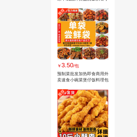
碗菜家常菜
3.50
￥
/包
预制菜批发加热即食商用外
卖速食小碗菜煲仔饭料理包
快手菜冷冻