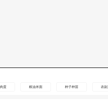
肉蛋
粮油米面
种子种苗
农副