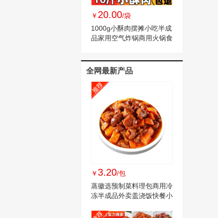
20.00
￥
/袋
1000g小酥肉摆摊小吃半成
品家用空气炸锅商用火锅食
材油炸整箱
全网最新产品
3.20
￥
/包
蒸徽选预制菜料理包商用冷
冻半成品外卖盖浇饭快餐小
碗菜家常菜