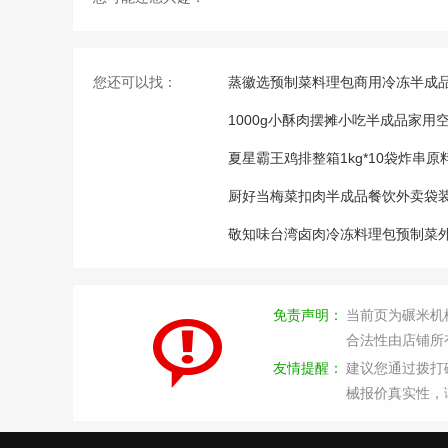
您还可以找：
蒸徽选预制菜料理包商用冷冻半成
1000g小酥肉摆摊小吃半成品家
夏星霸王鸡排整箱1kg*10袋炸串
厨好当梅菜扣肉半成品餐饮外卖袋装
敬知味台湾卤肉冷冻料理包预制菜
免责声明：
当前页为碾米机
合法性由店铺所
友情提醒：
建议您通过拨打
械报价真实性，