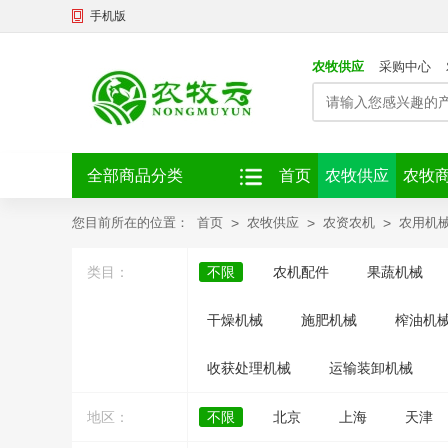
手机版
农牧供应
采购中心
全部商品分类
首页
农牧供应
农牧
您目前所在的位置：
首页
>
农牧供应
>
农资农机
>
农用机
类目：
不限
农机配件
果蔬机械
干燥机械
施肥机械
榨油机
收获处理机械
运输装卸机械
地区：
不限
北京
上海
天津