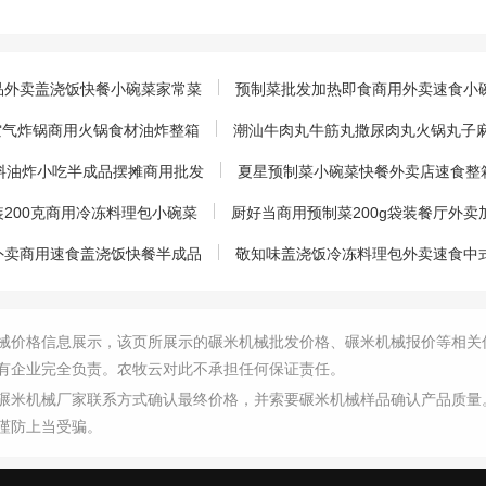
品外卖盖浇饭快餐小碗菜家常菜
预制菜批发加热即食商用外卖速食小
用空气炸锅商用火锅食材油炸整箱
潮汕牛肉丸牛筋丸撒尿肉丸火锅丸子麻
原料油炸小吃半成品摆摊商用批发
夏星预制菜小碗菜快餐外卖店速食整箱
200克商用冷冻料理包小碗菜
厨好当商用预制菜200g袋装餐厅外
外卖商用速食盖浇饭快餐半成品
敬知味盖浇饭冷冻料理包外卖速食中
械价格信息展示，该页所展示的碾米机械批发价格、碾米机械报价等相关
有企业完全负责。农牧云对此不承担任何保证责任。
碾米机械厂家联系方式确认最终价格，并索要碾米机械样品确认产品质量
谨防上当受骗。