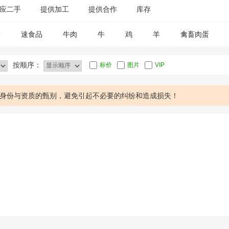
应二手
提供加工
提供合作
库存
糖
速食品
牛肉
牛
鸡
羊
禽畜肉蛋
按顺序：
标价
图片
VIP
身份与资质的甄别，避免引起不必要的纠纷和造成损失！