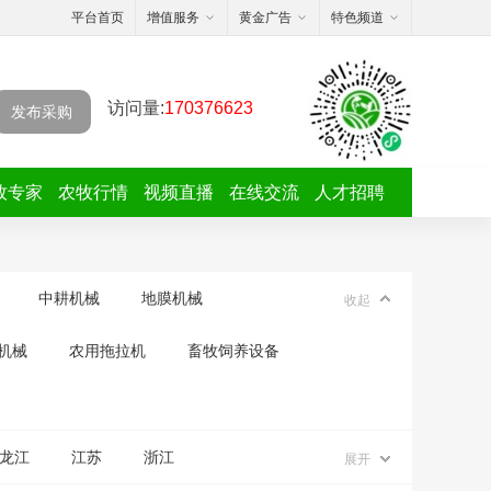
平台首页
增值服务
黄金广告
特色频道
访问量:
170376623
发布采购
牧专家
农牧行情
视频直播
在线交流
人才招聘
中耕机械
地膜机械
收起
机械
农用拖拉机
畜牧饲养设备
龙江
江苏
浙江
展开