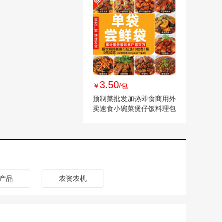
3.50
￥
/包
预制菜批发加热即食商用外
卖速食小碗菜煲仔饭料理包
快手菜冷冻
产品
农资农机