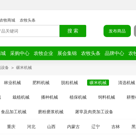
农牧商城
农牧头条
搜 索
发布商品
商城
采购中心
农牧企业
展会集锦
农牧头条
品牌中心
农
械设备
>
碾米机械
林业机械
肥料机械
脱粒机械
碾米机械
清选机械
械
栽植机械
播种机械
植保机械
饲料机械
耕整
食品加工机械
磨粉磨浆机械
屠宰及肉类加工设备
重庆
河北
山西
内蒙古
辽宁
吉林
黑