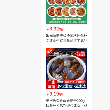
3.32
￥
/袋
敬知味盖浇饭冷冻料理包外
卖速食中式快餐酒店半成品
预制菜包批发
3.19
￥
/件
菜报告鱼香肉末茄子200g
快餐外卖店料理包速食半成