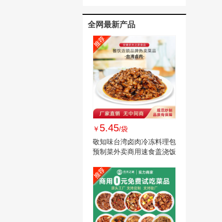
品预制菜肴批发
全网最新产品
5.45
￥
/袋
敬知味台湾卤肉冷冻料理包
预制菜外卖商用速食盖浇饭
快餐半成品