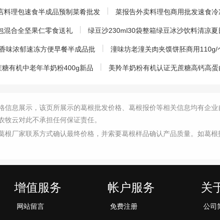
卖店料理包速食半成品预制菜肴批发
菜报告外卖料理包商用批发速食冷
30包混合全坚果仁零食送礼
绿豆沙230ml30袋整箱绿豆冰沙饮料清凉
葱香味浓郁速冻方便早餐半成品批
潼味坊老潼关肉夹馍饼胚商用110g
糖有机中老年羊奶粉400g新品
美羚羊奶粉有机认证无蔗糖高钙高蛋白
格信息展示，该页所展示的葛根批发价格、葛根报价等相关信息均有企业
农牧云对此不承担任何保证责任。
葛根厂家联系方式确认最终价格，并索要葛根样品确认产品质量。如葛根
增值服务
帐户服务
关
网站留言
免费注册
公司