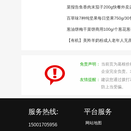
菜报告鱼香肉末茄子200g快餐外
百草味7种纯坚果每日坚果750g/
葱油饼梅干菜饼商用100g/个葱花
【有机】美羚羊奶粉成人老年人无蔗
免责声明：
当前页为葛根价
企业完全负责。
友情提醒：
建议您通过拨打
防上当受骗。
服务热线:
平台服务
网站地图
15001705956