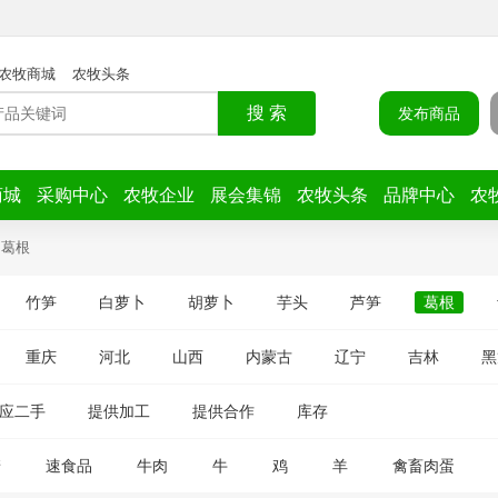
农牧商城
农牧头条
搜 索
发布商品
商城
采购中心
农牧企业
展会集锦
农牧头条
品牌中心
农
葛根
竹笋
白萝卜
胡萝卜
芋头
芦笋
葛根
重庆
河北
山西
内蒙古
辽宁
吉林
黑
应二手
提供加工
提供合作
库存
糖
速食品
牛肉
牛
鸡
羊
禽畜肉蛋