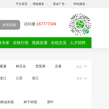
平台首页
增值服务
黄金广告
特色频道
访问量:
167777349
发布采购
牧专家
农牧行情
视频直播
在线交流
人才招聘
紫薯
鲜百合
雪莲果
凉薯
收起
龙江
江苏
浙江
展开
粮油米面
种子种苗
茶叶