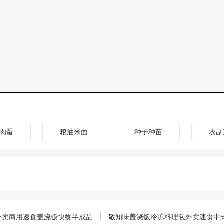
肉蛋
粮油米面
种子种苗
农副
外卖商用速食盖浇饭快餐半成品
敬知味盖浇饭冷冻料理包外卖速食中