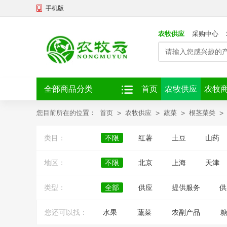
手机版
农牧供应
采购中心
全部商品分类
首页
农牧供应
农牧
您目前所在的位置：
首页
>
农牧供应
>
蔬菜
>
根茎菜类
>
类目：
不限
红薯
土豆
山药
地区：
不限
北京
上海
天津
类型：
全部
供应
提供服务
供
您还可以找：
水果
蔬菜
农副产品