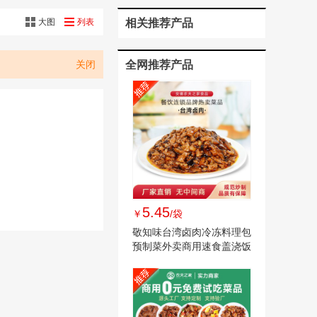
大图
列表
相关推荐产品
关闭
全网推荐产品
5.45
￥
/袋
敬知味台湾卤肉冷冻料理包
预制菜外卖商用速食盖浇饭
快餐半成品