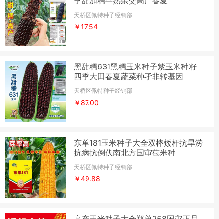
季甜加糯早熟杂交高产春夏
天桥区佩特种子经销部
￥17.54
黑甜糯631黑糯玉米种子紫玉米种籽
四季大田春夏蔬菜种孑非转基因
天桥区佩特种子经销部
￥87.00
东单181玉米种子大全双棒矮杆抗旱涝
抗病抗倒伏南北方国审苞米种
天桥区佩特种子经销部
￥49.88
高产玉米种子大全郑单958国审正品