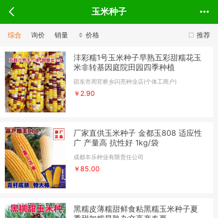
玉米种子
综合
询价
销量
价格
推荐
沣彩糯1号玉米种子早熟五彩甜糯花玉
米非转基因庭院田园四季种植
邵东市周官桥乡闪亮种业店(个体工商户)
￥2.90
厂家直供玉米种子 金都玉808 适应性
广 产量高 抗性好 1kg/袋
成都丰乐种业有限责任公司
￥85.00
黑糯皮薄糯甜鲜食粘黑糯玉米种子夏