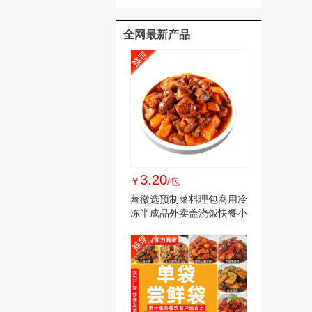
材油炸整箱
全网最新产品
3.20
￥
/包
蒸徽选预制菜料理包商用冷
冻半成品外卖盖浇饭快餐小
碗菜家常菜