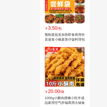
3.50
￥
/包
预制菜批发加热即食商用外
卖速食小碗菜煲仔饭料理包
快手菜冷冻
20.00
￥
/袋
1000g小酥肉摆摊小吃半成
品家用空气炸锅商用火锅食