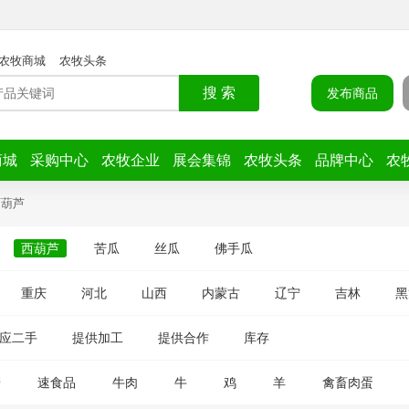
农牧商城
农牧头条
搜 索
发布商品
商城
采购中心
农牧企业
展会集锦
农牧头条
品牌中心
农
西葫芦
西葫芦
苦瓜
丝瓜
佛手瓜
重庆
河北
山西
内蒙古
辽宁
吉林
黑
应二手
提供加工
提供合作
库存
糖
速食品
牛肉
牛
鸡
羊
禽畜肉蛋