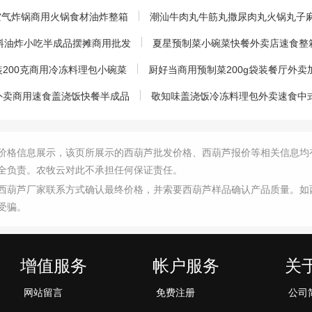
用空气炸锅商用火锅食材油炸整箱
潮汕牛肉丸牛筋丸撒尿肉丸火锅丸子麻
原料油炸小吃半成品摆摊商用批发
夏星预制菜小碗菜快餐外卖店速食整箱
200克商用冷冻料理包小碗菜
厨好当商用预制菜200g袋装餐厅外
外卖商用速食盖浇饭快餐半成品
敬知味盖浇饭冷冻料理包外卖速食中
价格信息展示，该页所展示的西葫芦批发价格、西葫芦报价等相关信息均
全负责。农牧云对此不承担任何保证责任。
西葫芦厂家联系方式确认最终价格，并索要西葫芦样品确认产品质量。如
受骗。
增值服务
帐户服务
关
网站留言
免费注册
公司