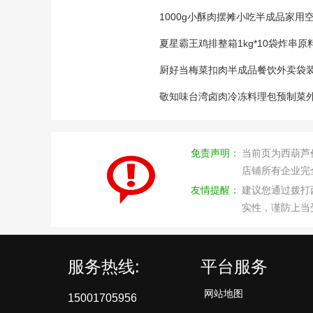
1000g小酥肉摆摊小吃半成品家
夏星霸王鸡排整箱1kg*10袋炸串
厨好当梅菜扣肉半成品餐饮外卖袋装
敬知味台湾卤肉冷冻料理包预制菜
免责声明：
当前页为西葫芦
店铺所有企业完
友情提醒：
建议您通过拨打
实性，谨防上当
服务热线:
平台服务
网站地图
15001705956