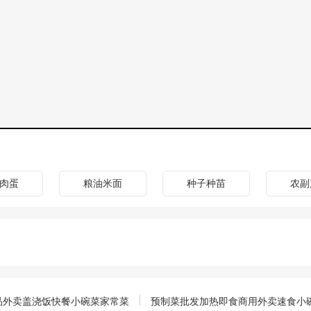
肉蛋
粮油米面
种子种苗
农副
品外卖盖浇饭快餐小碗菜家常菜
预制菜批发加热即食商用外卖速食小