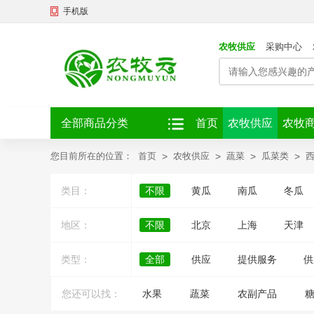
手机版
农牧供应
采购中心
全部商品分类
首页
农牧供应
农牧
您目前所在的位置：
首页
>
农牧供应
>
蔬菜
>
瓜菜类
>
类目：
不限
黄瓜
南瓜
冬瓜
地区：
不限
北京
上海
天津
类型：
全部
供应
提供服务
供
您还可以找：
水果
蔬菜
农副产品