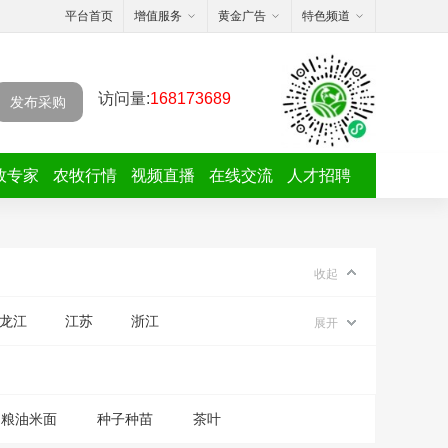
平台首页
增值服务
黄金广告
特色频道
访问量:
168173689
发布采购
牧专家
农牧行情
视频直播
在线交流
人才招聘
收起
龙江
江苏
浙江
展开
粮油米面
种子种苗
茶叶