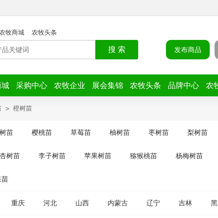
农牧商城
农牧头条
搜 索
发布商品
商城
采购中心
农牧企业
展会集锦
农牧头条
品牌中心
农
苗
>
橙树苗
树苗
樱桃苗
草莓苗
柚树苗
枣树苗
梨树苗
杏树苗
李子树苗
苹果树苗
猕猴桃苗
杨梅树苗
果苗
重庆
河北
山西
内蒙古
辽宁
吉林
黑