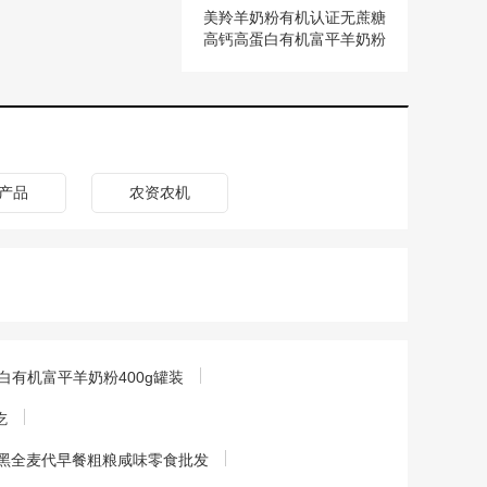
美羚羊奶粉有机认证无蔗糖
高钙高蛋白有机富平羊奶粉
400g罐装
产品
农资农机
有机富平羊奶粉400g罐装
吃
干黑全麦代早餐粗粮咸味零食批发