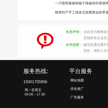
一斤陕西秦椒辣椒干辣椒段特香烧
陕西特产手工辣条无甜蜜素追剧零
免责声明：
当前页为橙树苗
店铺所有企业完
友情提醒：
建议您通过拨打
实性，谨防上当
服务热线:
平台服务
网站地图
15001705956
排名推广
周一至周五
09:00 - 17:30
广告服务