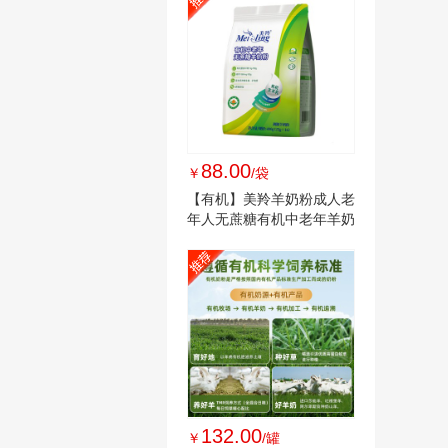
88.00
￥
/袋
【有机】美羚羊奶粉成人老
年人无蔗糖有机中老年羊奶
粉400g新品
132.00
￥
/罐