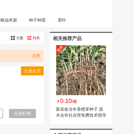
粮油米面
种子种苗
茶叶
大图
列表
相关推荐产品
关闭
企业会员
0.10
￥
/株
新采收当年香橙芽种子 苗
企业旺铺
木合作社自营免费技术指导