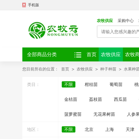
手机版
农牧供应
采购中心
全部商品分类
首页
农牧供应
农牧
您目前所在的位置：
首页
>
农牧供应
>
种子种苗
>
水果种
类目：
不限
柑桔苗
葡萄苗
桃
金桔苗
荔枝苗
西瓜苗
菠萝蜜苗
无花果树苗
人参
地区：
不限
北京
上海
天津