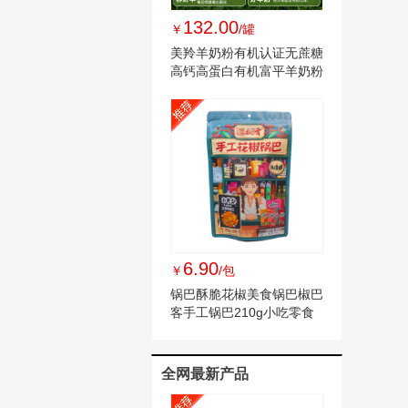
132.00
￥
/罐
美羚羊奶粉有机认证无蔗糖
高钙高蛋白有机富平羊奶粉
400g罐装
6.90
￥
/包
锅巴酥脆花椒美食锅巴椒巴
客手工锅巴210g小吃零食
全网最新产品