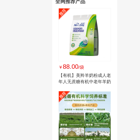
全网推荐产品
88.00
￥
/袋
【有机】美羚羊奶粉成人老
年人无蔗糖有机中老年羊奶
粉400g新品