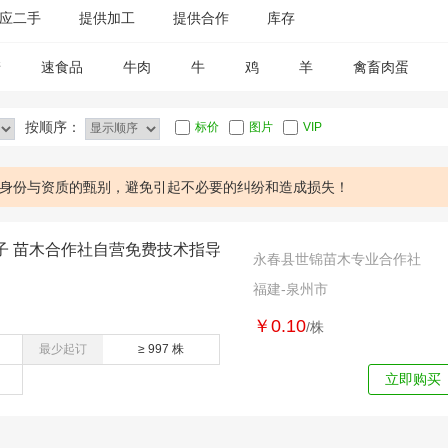
应二手
提供加工
提供合作
库存
糖
速食品
牛肉
牛
鸡
羊
禽畜肉蛋
按顺序：
标价
图片
VIP
身份与资质的甄别，避免引起不必要的纠纷和造成损失！
子 苗木合作社自营免费技术指导
永春县世锦苗木专业合作社
福建-泉州市
￥0.10
/株
最少起订
≥ 997 株
立即购买