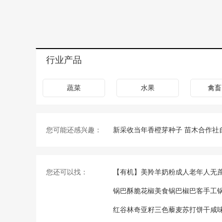
行业产品
蔬菜
水果
禽畜
您可能还感兴趣：
新采收当年香橙芽种子 苗木合作社
您还可以找：
【有机】美羚羊奶粉成人老年人无蔗
锅巴酥脆花椒美食锅巴椒巴客手工锅
红谷林奇亚籽三色藜麦苏打饼干咸