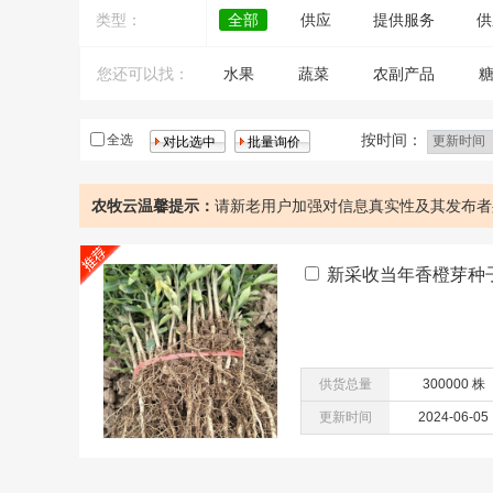
类型：
全部
供应
提供服务
供
您还可以找：
水果
蔬菜
农副产品
大米
鲜肉
按时间：
全选
农牧云温馨提示：
请新老用户加强对信息真实性及其发布者
新采收当年香橙芽种
供货总量
300000 株
更新时间
2024-06-05