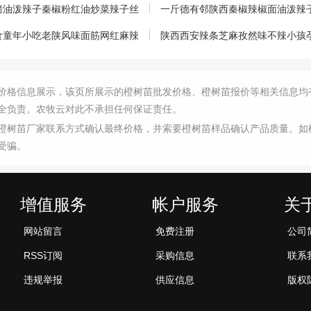
烤油泼辣子秦椒粉红油炒菜辣子丝
一斤德有邻陕西秦椒辣椒面油泼辣
食童年小吃老陕风味面筋网红麻辣
陕西西安辣条芝麻孜然味不辣小孩
价格信息展示，该页所展示的橙树苗批发价格、橙树苗报价等相关信息均
全负责。农牧云对此不承担任何保证责任。
橙树苗厂家联系方式确认最终价格，并索要橙树苗样品确认产品质量。如
受骗。
增值服务
帐户服务
关
网站留言
免费注册
公司
RSS订阅
采购信息
联系
违规举报
供应信息
版权