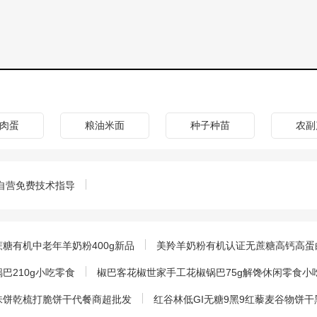
肉蛋
粮油米面
种子种苗
农副
自营免费技术指导
糖有机中老年羊奶粉400g新品
美羚羊奶粉有机认证无蔗糖高钙高蛋白
巴210g小吃零食
椒巴客花椒世家手工花椒锅巴75g解馋休闲零食小
味饼乾梳打脆饼干代餐商超批发
红谷林低GI无糖9黑9红藜麦谷物饼