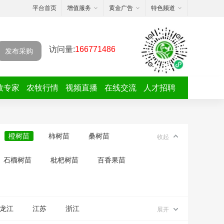
平台首页
增值服务
黄金广告
特色频道
访问量:
166771486
发布采购
牧专家
农牧行情
视频直播
在线交流
人才招聘
橙树苗
柿树苗
桑树苗
收起
石榴树苗
枇杷树苗
百香果苗
龙江
江苏
浙江
展开