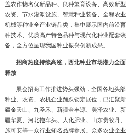
盖农作物名优新品种、良种繁育设备、高效新型
农资、节水灌溉设施、智慧种业装备、全程农业
机械等种业全产业链品类，集中展示国内前沿育
种技术、优质高产特色品种与现代化种业配套装
备，全方位呈现我国种业振兴创新成果。
招商热度持续高涨，西北种业市场潜力全面
释放
展会招商工作推进势头强劲，全国各地头部
种业、农资、农机企业踊跃锁定展位，已汇聚
新
疆金天山、九圣禾
、
新疆金丰源、美泽农业、新
疆华夏
、
河北拖车头、大化肥业
、山东贵牧丹、
施可安
等一众行业知名品牌参展。众多
农业
企业