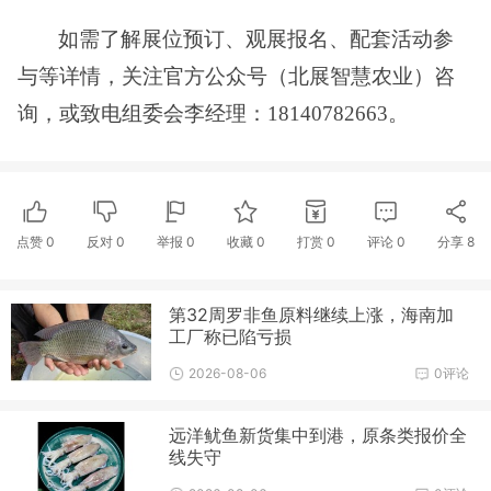
如需了解展位预订、观展报名、配套活动参
与等详情，
关注官方公众号（北展智慧农业）
咨
询，或致电组委会李经理：
18140782663。
点赞
0
反对
0
举报 0
收藏 0
打赏
0
评论
0
分享
8
第32周罗非鱼原料继续上涨，海南加
工厂称已陷亏损
2026-08-06
0评论
远洋鱿鱼新货集中到港，原条类报价全
线失守