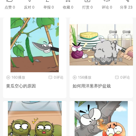
点赞
0
反对
0
举报 0
收藏 0
打赏
0
评论
0
分享
23
160播放
0评论
156播放
0评论
黄瓜空心的原因
如何用洋葱养护盆栽