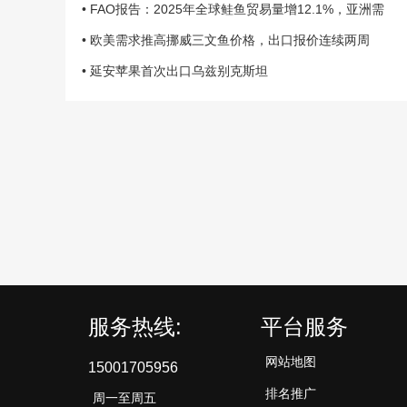
• FAO报告：2025年全球鲑鱼贸易量增12.1%，亚洲需
• 欧美需求推高挪威三文鱼价格，出口报价连续两周
• 延安苹果首次出口乌兹别克斯坦
服务热线:
平台服务
网站地图
15001705956
排名推广
周一至周五