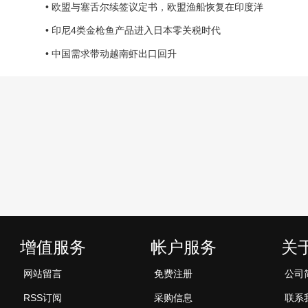
• 欧盟与塞舌尔续签议定书，欧盟渔船恢复在印度洋
• 印尼4类金枪鱼产品进入日本零关税时代
• 中国需求带动越南虾出口回升
增值服务
帐户服务
关
网站留言
免费注册
公司
RSS订阅
采购信息
联系