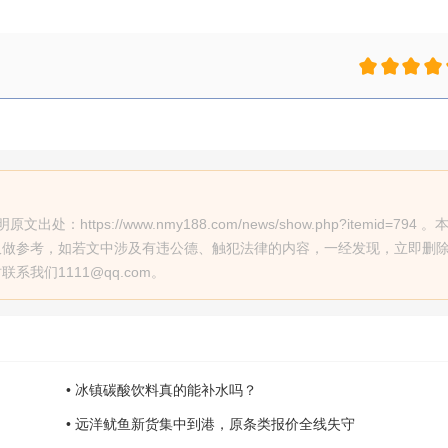
ps://www.nmy188.com/news/show.php?itemid=794 。
仅做参考，如若文中涉及有违公德、触犯法律的内容，一经发现，立即删
我们1111@qq.com。
• 冰镇碳酸饮料真的能补水吗？
• 远洋鱿鱼新货集中到港，原条类报价全线失守