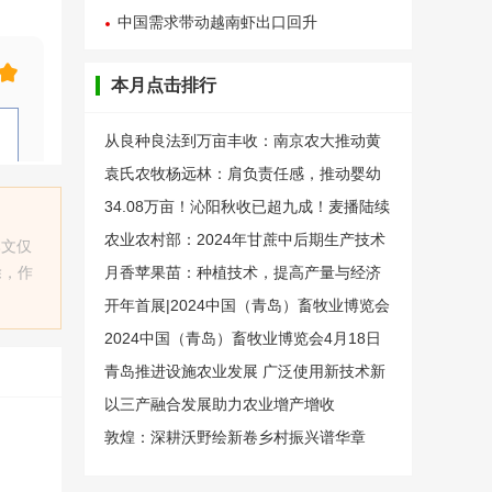
中国需求带动越南虾出口回升
本月点击排行
从良种良法到万亩丰收：南京农大推动黄
淮海大豆大面积提升单产
袁氏农牧杨远林：肩负责任感，推动婴幼
儿食品全链路创新
34.08万亩！沁阳秋收已超九成！麦播陆续
展开……
农业农村部：2024年甘蔗中后期生产技术
本文仅
除，作
指导意见
月香苹果苗：种植技术，提高产量与经济
效益
开年首展|2024中国（青岛）畜牧业博览会
将于4月18日在青岛盛大开幕
2024中国（青岛）畜牧业博览会4月18日
在青岛盛大开幕
青岛推进设施农业发展 广泛使用新技术新
模式新装备
以三产融合发展助力农业增产增收
敦煌：深耕沃野绘新卷乡村振兴谱华章