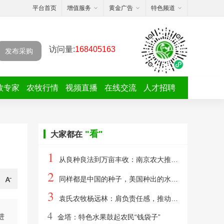
平台首页
增值服务
黄金广告
特色频道
访问量:
168405163
发布采购
牧专家
农牧行情
视频直播
在线交流
人才招聘
"看"
大家都在
1
从良种良法到万亩丰收：南京农大推动黄淮海大豆大面积提升单产
2
同样都是中国的种子，美国种出的水稻，为何亩产要比中国高？
3
袁氏农牧杨远林：肩负责任感，推动婴幼儿食品全链路创新
4
进
金塔：特色水果鼓起农民“钱袋子”