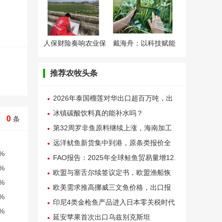
人保财险奏响农业保
戴海舟：以科技赋能
险
生
推荐农牧头条
2026年泰国榴莲对华出口超百万吨，出
口额234亿元
冰镇碳酸饮料真的能补水吗？
0
条
第32周罗非鱼原料继续上涨，海南加工
厂称已陷亏损
远洋鱿鱼新货集中到港，原条类报价全
线失守
FAO报告：2025年全球鲑鱼贸易量增12.
1%，亚洲需求成关键驱动力
欧盟与塞舌尔续签议定书，欧盟渔船恢
复在印度洋捕捞作业
欧美需求推高挪威三文鱼价格，出口报
价连续两周上涨
印尼4类金枪鱼产品进入日本零关税时代
延安苹果首次出口乌兹别克斯坦