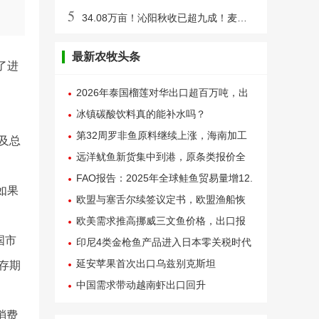
5
34.08万亩！沁阳秋收已超九成！麦播陆续展开……
最新农牧头条
了进
2026年泰国榴莲对华出口超百万吨，出
口额234亿元
冰镇碳酸饮料真的能补水吗？
第32周罗非鱼原料继续上涨，海南加工
及总
厂称已陷亏损
远洋鱿鱼新货集中到港，原条类报价全
线失守
FAO报告：2025年全球鲑鱼贸易量增12.
如果
1%，亚洲需求成关键驱动力
欧盟与塞舌尔续签议定书，欧盟渔船恢
复在印度洋捕捞作业
欧美需求推高挪威三文鱼价格，出口报
国市
价连续两周上涨
印尼4类金枪鱼产品进入日本零关税时代
延安苹果首次出口乌兹别克斯坦
存期
中国需求带动越南虾出口回升
消费