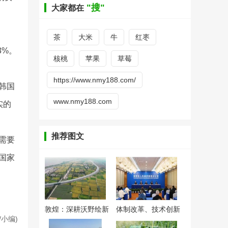
"搜"
大家都在
茶
大米
牛
红枣
3%。
核桃
苹果
草莓
https://www.nmy188.com/
韩国
www.nmy188.com
实的
推荐图文
需要
国家
敦煌：深耕沃野绘新
体制改革、技术创新
/小编)
卷
双