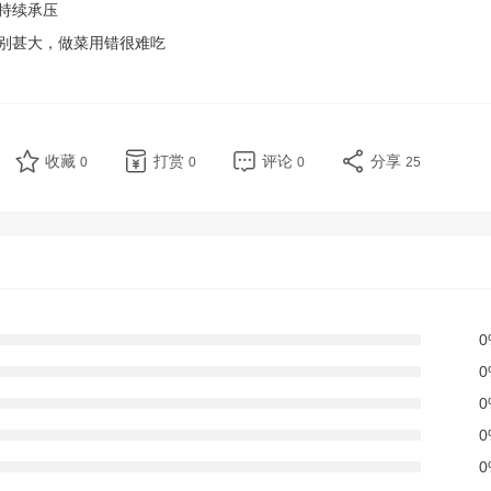
持续承压
别甚大，做菜用错很难吃
收藏
打赏
评论
分享
0
0
0
25