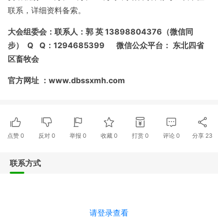
联系，详细资料备索。
大会组委会：联系人：郭 英 13898804376（微信同
步） Q Q：1294685399 微信公众平台： 东北四省
区畜牧会
官方网址 ：www.dbssxmh.com
点赞
0
反对
0
举报 0
收藏 0
打赏
0
评论
0
分享
23
联系方式
请登录查看