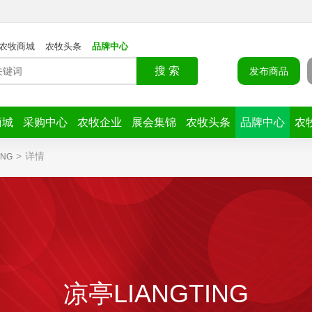
农牧商城
农牧头条
品牌中心
搜 索
发布商品
商城
采购中心
农牧企业
展会集锦
农牧头条
品牌中心
农
>
详情
ING
凉亭LIANGTING