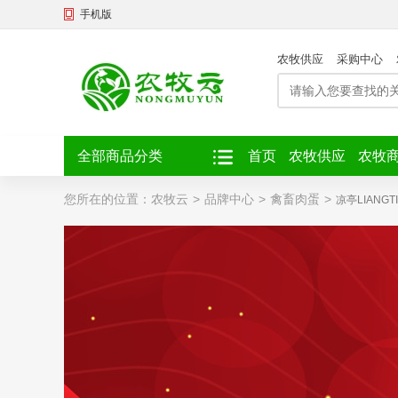
手机版
农牧供应
采购中心
全部商品分类
首页
农牧供应
农牧
您所在的位置：
农牧云
>
品牌中心
>
禽畜肉蛋
>
凉亭LIANGT