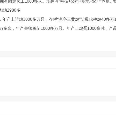
固定员工1080多人。现拥有“科技+公司+基地+农户”养殖户8
肉鸡2980多
，年产土雏鸡3000多万只，存栏“凉亭三黄鸡”父母代种鸡40多
0万多套，年产皇须鸡苗1000多万只。年产土鸡蛋1000多吨，