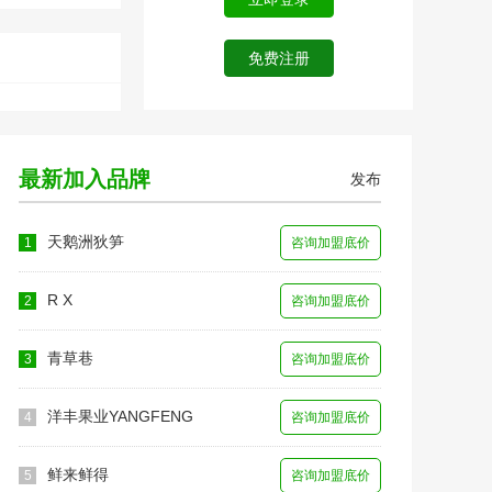
最新加入品牌
发布
天鹅洲狄笋
1
咨询加盟底价
R X
2
咨询加盟底价
青草巷
3
咨询加盟底价
洋丰果业YANGFENG
4
咨询加盟底价
鲜来鲜得
5
咨询加盟底价