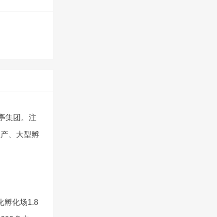
凉亭集团。注
生产、大型孵
孵化场1.8