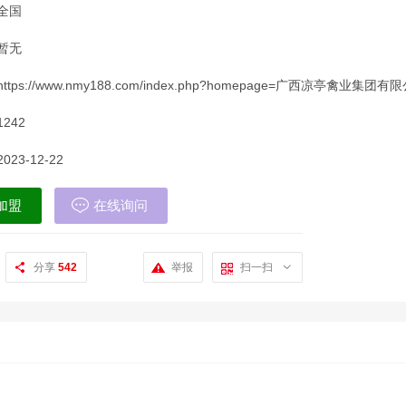
全国
暂无
https://www.nmy188.com/index.php?homepage=广西凉亭禽业集团有
1242
2023-12-22
加盟
在线询问
分享
542
举报
扫一扫