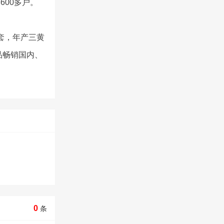
600多户。
万套，年产三黄
产品畅销国内、
0
条