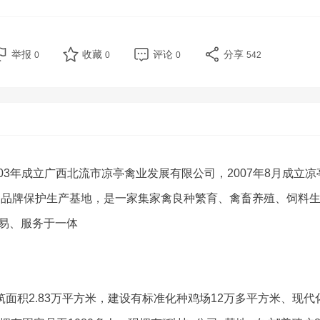
举报
收藏
评论
分享
0
0
0
542
003年成立广西北流市凉亭禽业发展有限公司，2007年8月成立
地》品牌保护生产基地，是一家集家禽良种繁育、禽畜养殖、饲料
易、服务于一体
面积2.83万平方米，建设有标准化种鸡场12万多平方米、现代化