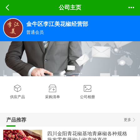
公司主页
金牛区李江美花椒经营部
普通会员
供应产品
采购清单
公司相册
产品推荐
更多
四川金阳青花椒基地青麻椒各种规格
批发零售藤椒山椒产地直供