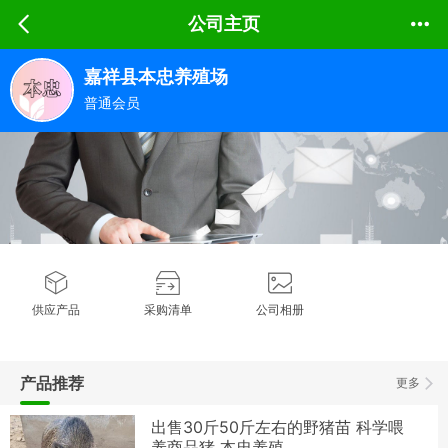
公司主页
嘉祥县本忠养殖场
普通会员
供应产品
采购清单
公司相册
产品推荐
更多
出售30斤50斤左右的野猪苗 科学喂
养商品猪 本忠养殖