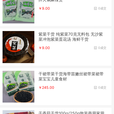
￥9.00
0成交
紫菜干货 纯紫菜70克无料包 无沙紫
菜冲泡紫菜蛋花汤 海鲜干货
￥9.00
0成交
干裙带菜干货海带苗嫩丝裙带菜裙带
菜宝宝儿童食材
￥245.00
0成交
干香菇干货100g/250g散装商用家用