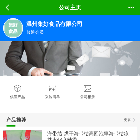
公司主页
温州集好食品有限公司
普通会员
供应产品
采购清单
公司相册
产品推荐
更多
海带结 烘干海带结高回泡率海带结凉
拌火锅麻辣烫